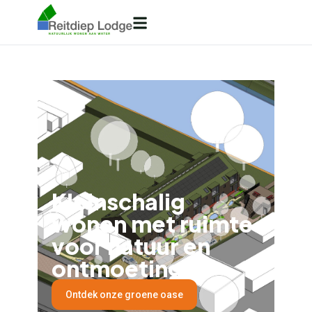
Kleinschalig
wonen met ruimte
voor natuur en
ontmoeting.
Ontdek onze groene oase